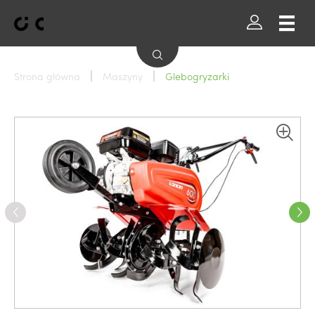
Strona główna
Maszyny
Glebogryzarki
Wszystkie marki