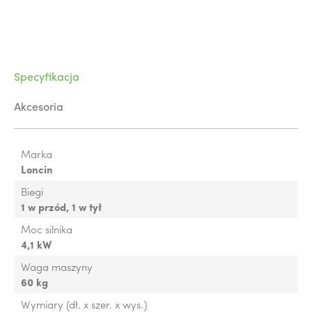
Specyfikacja
Akcesoria
Marka
Loncin
Biegi
1 w przód, 1 w tył
Moc silnika
4,1 kW
Waga maszyny
60 kg
Wymiary (dł. x szer. x wys.)