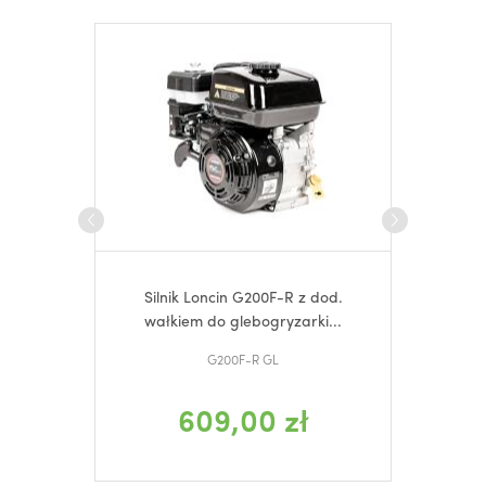
Silnik Loncin G200F-R z dod.
Łącz
wałkiem do glebogryzarki...
G200F-R GL
609,00 zł