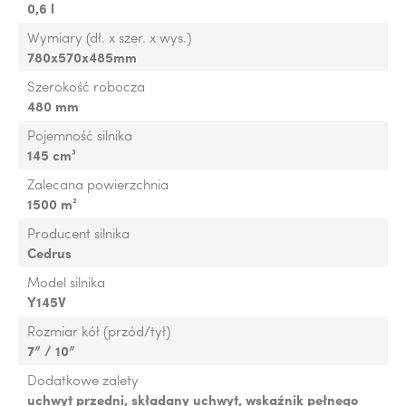
0,6 l
Wymiary (dł. x szer. x wys.)
780x570x485mm
Szerokość robocza
480 mm
Pojemność silnika
145 cm³
Zalecana powierzchnia
1500 m²
Producent silnika
Cedrus
Model silnika
Y145V
Rozmiar kół (przód/tył)
7” / 10”
Dodatkowe zalety
uchwyt przedni, składany uchwyt, wskaźnik pełnego