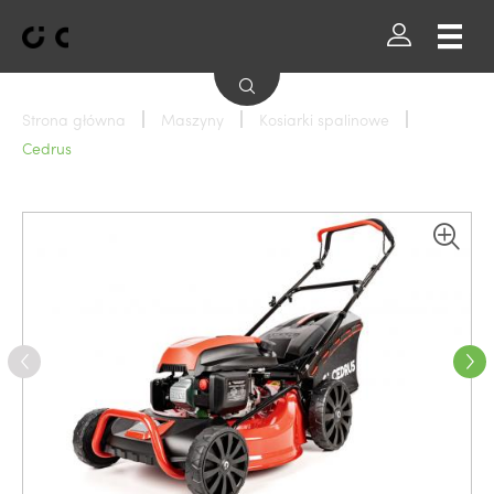
Strona główna
Maszyny
Kosiarki spalinowe
Cedrus
Wszystkie marki