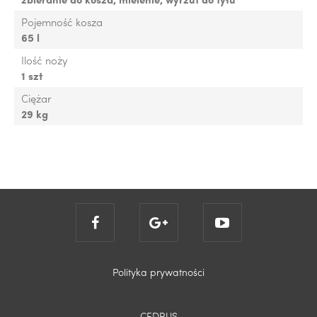
Pojemność kosza
65 l
Ilość noży
1 szt
Ciężar
29 kg
Polityka prywatności
CEDRUS