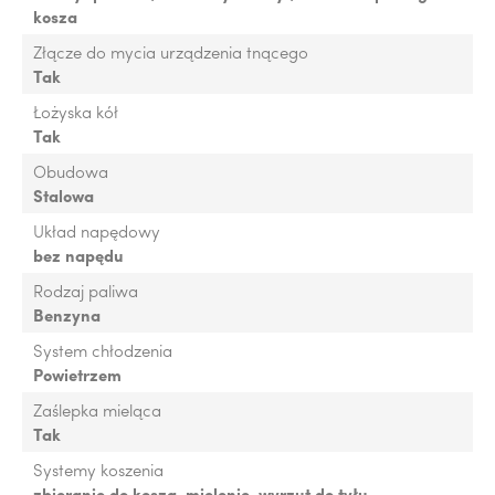
kosza
Złącze do mycia urządzenia tnącego
Tak
Łożyska kół
Tak
Obudowa
Stalowa
Układ napędowy
bez napędu
Rodzaj paliwa
Benzyna
System chłodzenia
Powietrzem
Zaślepka mieląca
Tak
Systemy koszenia
zbieranie do kosza, mielenie, wyrzut do tyłu