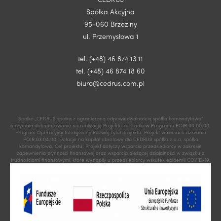
Spółka Akcyjna
95-060 Brzeziny
ul. Przemysłowa 1
tel. (+48) 46 874 13 11
tel. (+48) 46 874 18 60
biuro@cedrus.com.pl
Spółka „CEDRUS spółka z ograniczoną odpowiedzialnością spółka komandytowa”
otrzymała dofinansowanie na realizację Projektu ze środków Programu POIR.00.00.00.
Program Operacyjny Inteligentny Rozwój Tytuł projektu: Projekt w ramach działania
POIR.03.04.00. Dotacje na kapitał obrotowy dla CEDRUS spółka z o.o. spółka
komandytowa. Cel projektu: Projekt dotyczy wsparcia przedsiębiorcy w zakresie
zapewnienia płynności finansowej oraz wsparcia bieżącej działalności w związku z
trudnościami finansowymi, które wystąpiły u przedsiębiorcy wskutek epidemii COVID-19.