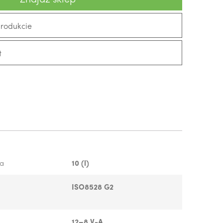
produkcie
t
wa
10 (l)
ISO8528 G2
12–8 V-A