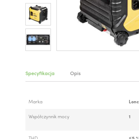
Specyfikacja
Opis
Marka
Lonc
Współczynnik mocy
1
THD
≤5 %