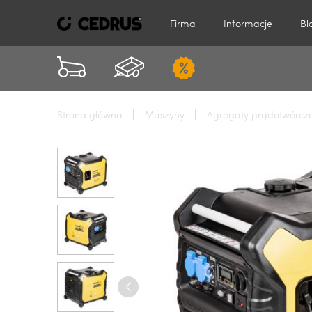
Firma
Informacje
Bl
Strona główna
Maszyny
Agregaty prądotwórcz