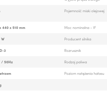
h
Pojemność miski olejowej
x 440 x 510 mm
Moc nominalna - 1F
0 W
Producent silnika
D-3
Rozrusznik
 / 50Hz
Rodzaj paliwa
etrzem
Poziom natężenia hałasu
g