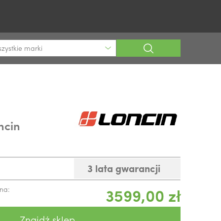
zystkie marki
ncin
3 lata gwarancji
na:
3599,00 zł
Znajdź sklep