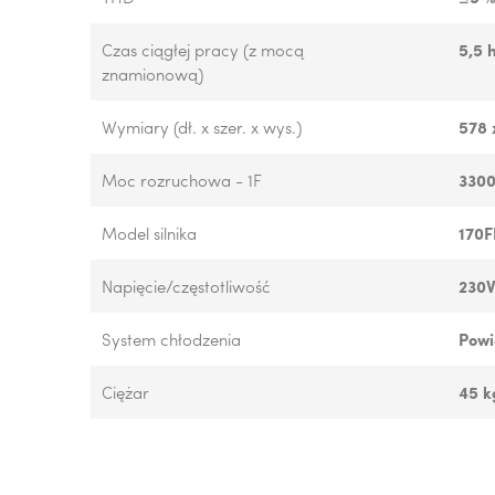
Czas ciągłej pracy (z mocą
5,5 
znamionową)
Wymiary (dł. x szer. x wys.)
578 
Moc rozruchowa - 1F
330
Model silnika
170F
Napięcie/częstotliwość
230V
System chłodzenia
Powi
Ciężar
45 k