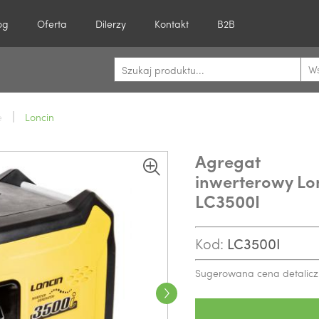
og
Oferta
Dilerzy
Kontakt
B2B
Ws
e
Loncin
Agregat
inwerterowy Lo
LC3500I
Kod:
LC3500I
Sugerowana cena detalicz