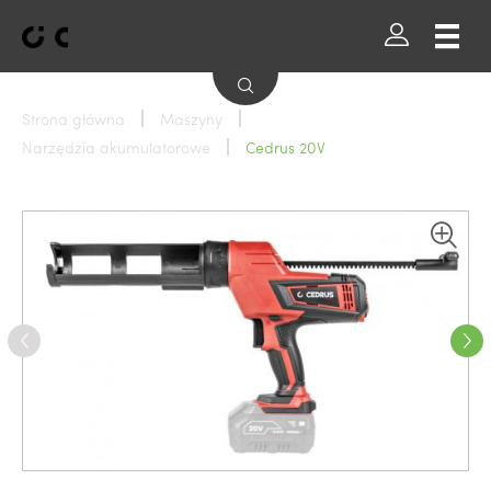
Strona główna
Maszyny
Narzędzia akumulatorowe
Cedrus 20V
Wszystkie marki