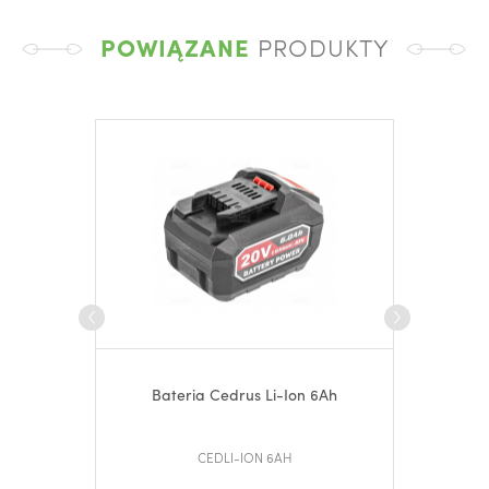
POWIĄZANE
PRODUKTY
Bateria Cedrus Li-Ion 6Ah
Po
CEDLI-ION 6AH